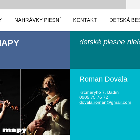
Y
NAHRÁVKY PIESNÍ
KONTAKT
DETSKÁ BE
detské piesne nie
MAPY
Roman Dovala
Krčméryho 7, Badín
0905 75 76 72
dovala.r
oman@gma
il.com