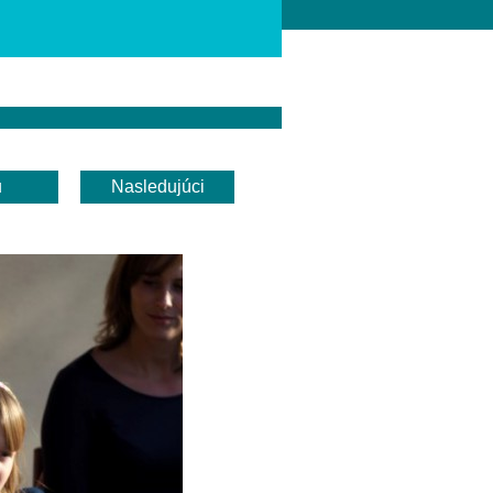
u
Nasledujúci