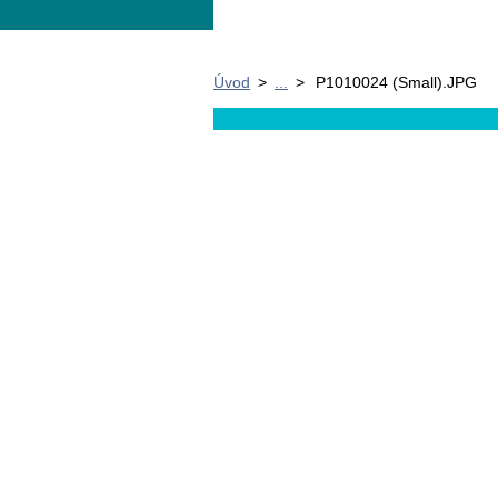
Úvod
>
...
>
P1010024 (Small).JPG