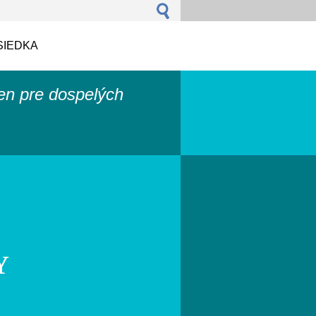
SIEDKA
len pre dospelých
Y