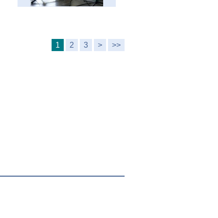
1
2
3
>
>>
ka
Tlač
Mapa stránok
RSS