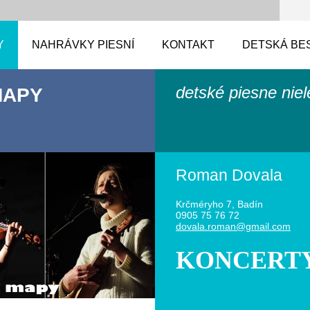
Y
NAHRÁVKY PIESNÍ
KONTAKT
DETSKÁ BE
detské piesne nie
MAPY
Roman Dovala
Krčméryho 7, Badín
0905 75 76 72
dovala.r
oman@gma
il.com
KONCERT