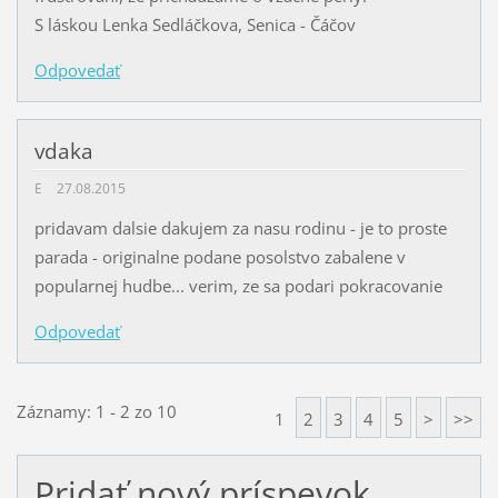
S láskou Lenka Sedláčkova, Senica - Čáčov
Odpovedať
vdaka
E
27.08.2015
pridavam dalsie dakujem za nasu rodinu - je to proste
parada - originalne podane posolstvo zabalene v
popularnej hudbe... verim, ze sa podari pokracovanie
Odpovedať
Záznamy: 1 - 2 zo 10
1
2
3
4
5
>
>>
Pridať nový príspevok