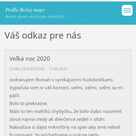
Podľa Božej mapy
detské piesne nielen pre dospelých
Váš odkaz pre nás
Veľká noc 2020
LENKA SEDLÁČKOVÁ
15.04.2020
ozdravujem Roman s vynikajúcimi hudobníčkami.
Vypočula som si váš koncert, veľmi, veľmi, veľmi sa mi
páčil.
Bolo to prekrásne.
Malo to len maličkú chybyčku, že bolo slabo rozumieť
slová najmä vtedy ak dievčence sedeli v oltári.
Nabudúce si dajte mikrofóny na spev aby sme neboli
frustrovaní, že príchádzame o vzácne perly.