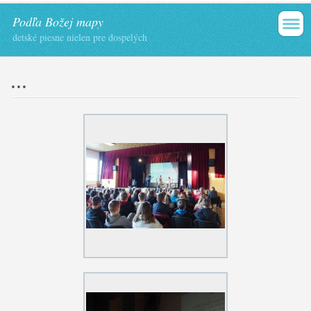
Podľa Božej mapy
detské piesne nielen pre dospelých
...