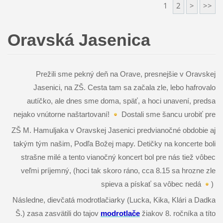
1
2
>
>>
Oravská Jasenica
Prežili sme pekný deň na Orave, presnejšie v Oravskej
Jasenici, na ZŠ. Cesta tam sa začala zle, lebo hafrovalo
autíčko, ale dnes sme doma, späť, a hoci unavení, predsa
nejako vnútorne naštartovaní!
Dostali sme šancu urobiť pre
ZŠ M. Hamuljaka v Oravskej Jasenici predvianočné obdobie aj
takým tým našim, Podľa Božej mapy. Detičky na koncerte boli
strašne milé a tento vianočný koncert bol pre nás tiež vôbec
veľmi príjemný, (hoci tak skoro ráno, cca 8.15 sa hrozne zle
spieva a pískať sa vôbec
nedá
)
Následne, dievčatá modrotlačiarky (Lucka, Kika, Klári a Dadka
Š.) zasa zasvätili do tajov
modrotlače
žiakov 8. ročníka a títo