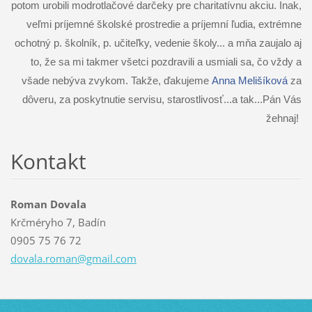
potom urobili modrotlačové darčeky pre charitatívnu akciu. Inak,
veľmi príjemné školské prostredie a príjemní ľudia, extrémne
ochotný p. školník, p. učiteľky, vedenie školy... a mňa zaujalo aj
to, že sa mi takmer všetci pozdravili a usmiali sa, čo vždy a
všade nebýva zvykom. Takže, ďakujeme
Anna Melišíková
za
dôveru, za poskytnutie servisu, starostlivosť...a tak...Pán Vás
žehnaj!
Kontakt
Roman Dovala
Krčméryho 7, Badín
0905 75 76 72
dovala.r
oman@gma
il.com