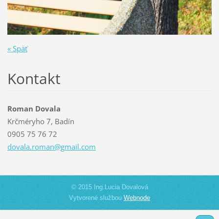
« Späť
Kontakt
Roman Dovala
Krčméryho 7, Badín
0905 75 76 72
dovala.r
oman@gma
il.com
© 2015 Ing.Lucia Dovalová
Vytvorené službou
Webnode