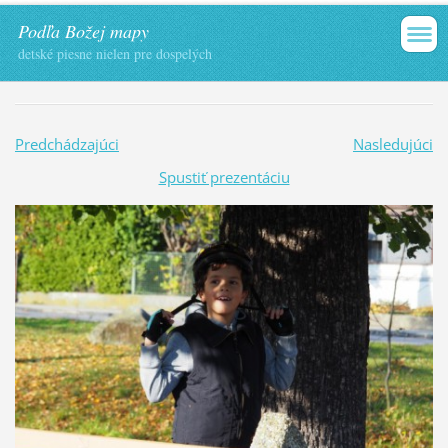
Podľa Božej mapy
detské piesne nielen pre dospelých
Predchádzajúci
Nasledujúci
Spustiť prezentáciu