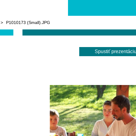
>
P1010173 (Small).JPG
Spustiť prezentáci