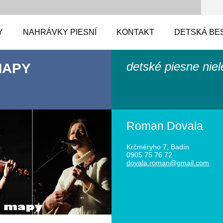
Y
NAHRÁVKY PIESNÍ
KONTAKT
DETSKÁ BE
detské piesne nie
MAPY
Roman Dovala
Krčméryho 7, Badín
0905 75 76 72
dovala.r
oman@gma
il.com