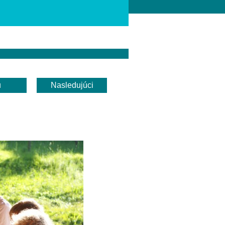
u
Nasledujúci