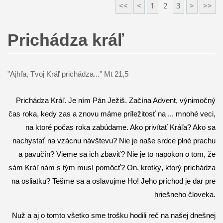
<<
<
1
2
3
>
>>
Prichádza kráľ
"Ajhľa, Tvoj Kráľ prichádza..." Mt 21,5
Prichádza Kráľ. Je ním Pán Ježiš. Začína Advent, výnimočný
čas roka, kedy zas a znovu máme príležitosť na ... mnohé veci,
na ktoré počas roka zabúdame. Ako privítať Kráľa? Ako sa
nachystať na vzácnu návštevu? Nie je naše srdce plné prachu
a pavučín? Vieme sa ich zbaviť? Nie je to napokon o tom, že
sám Kráľ nám s tým musí pomôcť? On, krotký, ktorý prichádza
na osliatku? Tešme sa a oslavujme Ho! Jeho príchod je dar pre
hriešneho človeka.
Nuž a aj o tomto všetko sme trošku hodili reč na našej dnešnej