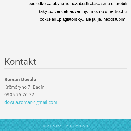
besiedke...a aby sme nezabudli...tak...sme si urobili
takýto...venček adventný...možno sme trochu
odkukali...plagiátorsky...ale ja, ja, neodstúpim!
Kontakt
Roman Dovala
Krčméryho 7, Badín
0905 75 76 72
dovala.r
oman@gma
il.com
© 2015 Ing.Lucia Dovalová