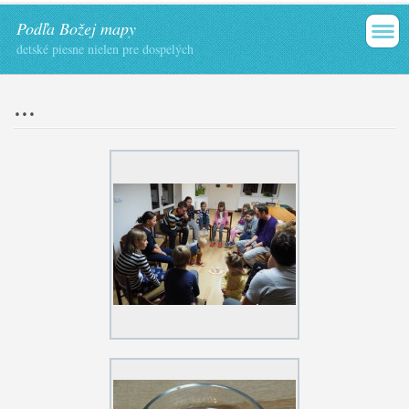
Podľa Božej mapy
detské piesne nielen pre dospelých
...