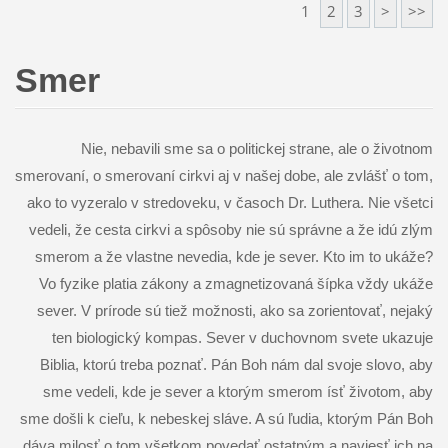
1
2
3
>
>>
Smer
Nie, nebavili sme sa o politickej strane, ale o životnom
smerovaní, o smerovaní cirkvi aj v našej dobe, ale zvlášť o tom,
ako to vyzeralo v stredoveku, v časoch Dr. Luthera. Nie všetci
vedeli, že cesta cirkvi a spôsoby nie sú správne a že idú zlým
smerom a že vlastne nevedia, kde je sever. Kto im to ukáže?
Vo fyzike platia zákony a zmagnetizovaná šípka vždy ukáže
sever. V prírode sú tiež možnosti, ako sa zorientovať, nejaký
ten biologický kompas. Sever v duchovnom svete ukazuje
Biblia, ktorú treba poznať. Pán Boh nám dal svoje slovo, aby
sme vedeli, kde je sever a ktorým smerom ísť životom, aby
sme došli k cieľu, k nebeskej sláve. A sú ľudia, ktorým Pán Boh
dáva milosť o tom všetkom povedať ostatným a naviesť ich na