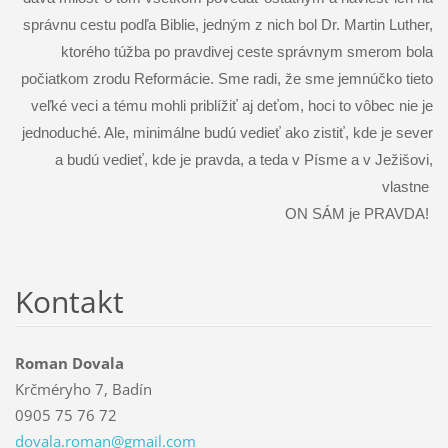
správnu cestu podľa Biblie, jedným z nich bol Dr. Martin Luther,
ktorého túžba po pravdivej ceste správnym smerom bola
počiatkom zrodu Reformácie. Sme radi, že sme jemnúčko tieto
veľké veci a tému mohli priblížiť aj deťom, hoci to vôbec nie je
jednoduché. Ale, minimálne budú vedieť ako zistiť, kde je sever
a budú vedieť, kde je pravda, a teda v Písme a v Ježišovi,
vlastne
ON SÁM je PRAVDA!
Kontakt
Roman Dovala
Krčméryho 7, Badín
0905 75 76 72
dovala.r
oman@gma
il.com