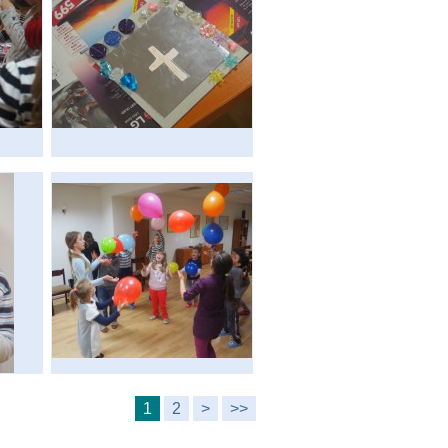
1
2
>
>>