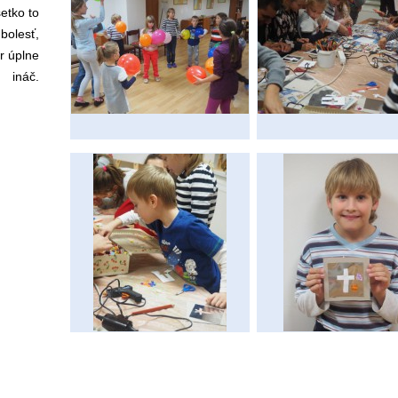
šetko to
 bolesť,
r úplne
ináč.