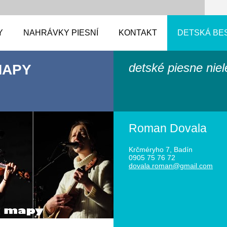
Y
NAHRÁVKY PIESNÍ
KONTAKT
DETSKÁ BE
detské piesne nie
MAPY
Roman Dovala
Krčméryho 7, Badín
0905 75 76 72
dovala.r
oman@gma
il.com