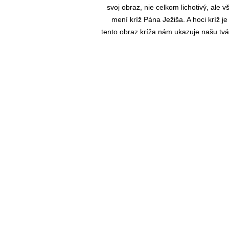
svoj obraz, nie celkom lichotivý, ale v
mení kríž Pána Ježiša. A hoci kríž je
tento obraz kríža nám ukazuje našu tvá