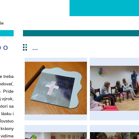
še
...
O O
e treba
odovať,
é. Príde
 výrok,
ktorí sa
 lásku i
ľovstvo
 krásny
 vidíme