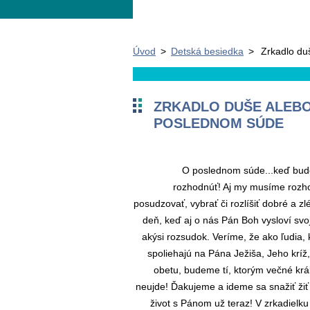
Úvod
>
Detská besiedka
>
Zrkadlo du
ZRKADLO DUŠE ALEB
POSLEDNOM SÚDE
O poslednom súde...keď bud
rozhodnúť! Aj my musíme rozh
posudzovať, vybrať či rozlíšiť dobré a zl
deň, keď aj o nás Pán Boh vysloví svoj
akýsi rozsudok. Veríme, že ako ľudia, 
spoliehajú na Pána Ježiša, Jeho kríž,
obetu, budeme tí, ktorým večné krá
neujde! Ďakujeme a ideme sa snažiť žiť
život s Pánom už teraz! V zrkadielku